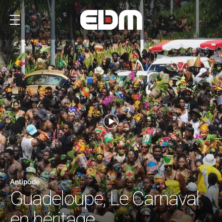
Antipode
Guadeloupe, Le Carnaval
en héritage