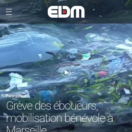
Fannyprod
Grève des éboueurs,
mobilisation bénévole à
Marseille